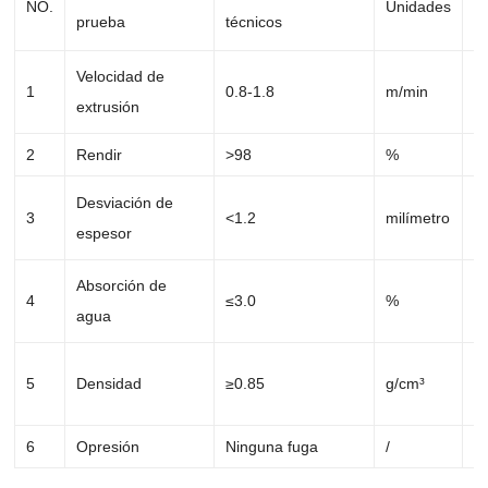
NO.
Unidades
prueba
técnicos
m
Velocidad de
1
0.8-1.8
m/min
0
extrusión
2
Rendir
>98
%
9
Desviación de
3
<1.2
milímetro
0
espesor
Absorción de
4
≤3.0
%
1
agua
5
Densidad
≥0.85
g/cm³
1
6
Opresión
Ninguna fuga
/
a