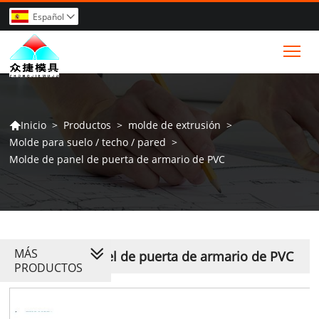
Español

Tog
>
Productos
>
molde de extrusión
>
Inicio

Molde para suelo / techo / pared
>
Molde de panel de puerta de armario de PVC
MÁS
Molde de panel de puerta de armario de PVC
PRODUCTOS